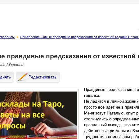
страсенсы
Объявление Самые правдивые предсказания от известной гадалки Наталь
е правдивые предсказания от известной 
на / Украина
днять
Редактировать
Правдивые предсказания. То
гадалки.
Не ладится в личной жизни
просто все идет не в прави
Меня зовут Наталью, опыт р
столкнулись с определенным
правильный выход – звоните
действенные ритуалы и обря
трудности в семье/карьере/