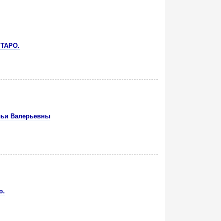
 ТАРО.
льи Валерьевны
о.