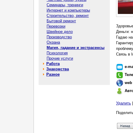
Семинары, тренинги
Интернет и компьютеры
Строительство, ремонт
Бытовой ремонт
Здоровье
Перевозки
Швейное дело
Деньги: 
Производство
Гадаю на
Охрана
Гарантир
Магия, гадание и экстрасенсы
проблему
Психология
Связь в I
Прочие услуги
Работа
e-ma
Знакомства
Разное
Тел
web
Авт
Удалить
Поделить