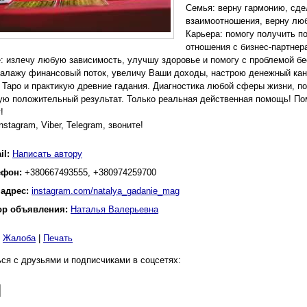
Семья: верну гармонию, сде
взаимоотношения, верну лю
Карьера: помогу получить п
отношения с бизнес-партнер
: излечу любую зависимость, улучшу здоровье и помогу с проблемой б
налажу финансовый поток, увеличу Ваши доходы, настрою денежный кан
 Таро и практикую древние гадания. Диагностика любой сферы жизни, п
ую положительный результат. Только реальная действенная помощь! По
!
nstagram, Viber, Telegram, звоните!
il:
Написать автору
ефон:
+380667493555, +380974259700
 адрес:
instagram.com/natalya_gadanie_mag
ор объявления:
Наталья Валерьевна
|
Жалоба
|
Печать
ся с друзьями и подписчиками в соцсетях: