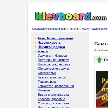
Объявления kievboard.com
Услуги
Магия, гадание и эк
Авто. Мото. Транспорт
Недвижимость
Самы
Покупка/Продажа
Вся Украи
Услуги
Услуги для бизнеса
Партнеры по бизнесу
По
Полиграфия, реклама
Юридические услуги
Финансовые
Бухгалтерия, аудит
Туризм, визы
Торжества, развлечения
Питание
Видео и фотосъемка
Красота, здоровье
Услуги для животных
Частные уроки, курсы