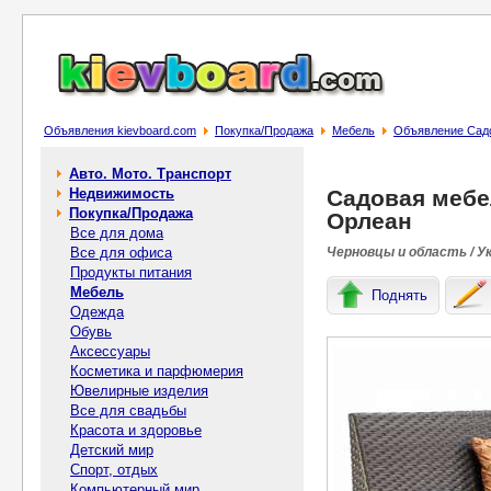
Объявления kievboard.com
Покупка/Продажа
Мебель
Объявление Садо
Авто. Мото. Транспорт
Недвижимость
Садовая мебел
Покупка/Продажа
Орлеан
Все для дома
Все для офиса
Черновцы и область / У
Продукты питания
Мебель
Поднять
Одежда
Обувь
Аксессуары
Косметика и парфюмерия
Ювелирные изделия
Все для свадьбы
Красота и здоровье
Детский мир
Спорт, отдых
Компьютерный мир