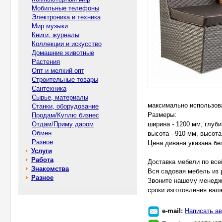
Мобильные телефоны
Электроника и техника
Мир музыки
Книги, журналы
Коллекции и искусство
Домашние животные
Растения
Опт и мелкий опт
Строительные товары
Сантехника
Сырье, материалы
максимально использова
Станки, оборудование
Размеры:
Продам/Куплю бизнес
Отдам/Приму даром
ширина - 1200 мм, глуби
Обмен
высота - 910 мм, высота
Разное
Цена дивана указана бе
Услуги
Работа
Доставка мебели по все
Знакомства
Вся садовая мебель из 
Разное
Звоните нашему менедже
сроки изготовления ваше
e-mail:
Написать ав