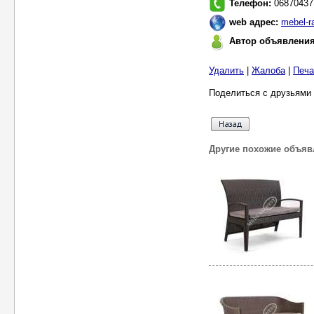
Телефон:
06870437
web адрес:
mebel-r
Автор объявлени
Удалить
|
Жалоба
|
Печа
Поделиться с друзьями 
Другие похожие объяв