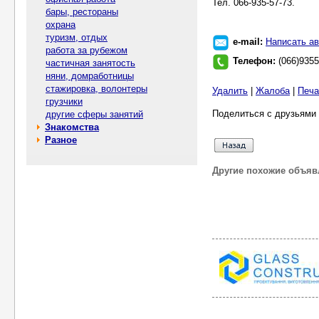
Тел. 066-935-57-73.
бары, рестораны
охрана
туризм, отдых
e-mail:
Написать ав
работа за рубежом
Телефон:
(066)935
частичная занятость
няни, домработницы
стажировка, волонтеры
Удалить
|
Жалоба
|
Печа
грузчики
Поделиться с друзьями 
другие сферы занятий
Знакомства
Разное
Другие похожие объяв