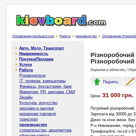
Объявления kievboard.com
Работа
производство
Объявление Різнороб
Авто. Мото. Транспорт
Недвижимость
Різноробочий
Покупка/Продажа
Різноробочий
Услуги
Работа
Харьков и область / Укр
Руководители
IT, телеком, компьютеры
Поднять
Финансы, бухгалтерия, банк
Маркетинг, PR, реклама, СМИ
31 000 грн.
Цена:
Дизайн
Культура, искусство
продажи и закупки
Потрібний різноробочий,
розничная торговля
Зарплата від 30000 до 3
транспорт
Денні та нічні зміни. Без
производство
Р-н Новожанове, поряд 
строительство, архитектура
Телефонуйте: пн-сб з 9:
офисная работа