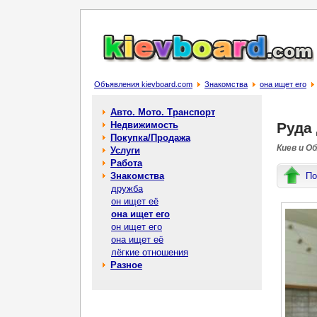
Объявления kievboard.com
Знакомства
она ищет его
Авто. Мото. Транспорт
Недвижимость
Руда 
Покупка/Продажа
Киев и О
Услуги
Работа
Знакомства
По
дружба
он ищет её
она ищет его
он ищет его
она ищет её
лёгкие отношения
Разное