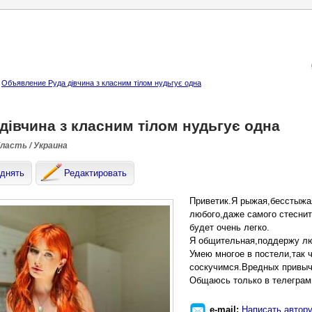
Объявление Руда дівчина з класним тілом нудьгує одна
дівчина з класним тілом нудьгує одна
бласть / Украина
днять
Редактировать
Приветик.Я рыжая,бесстыжая
любого,даже самого стеснит
будет очень легко.
Я общительная,поддержу лю
Умею многое в постели,так ч
соскучимся.Вредных привыче
Общаюсь только в телеграмм
e-mail:
Написать автор