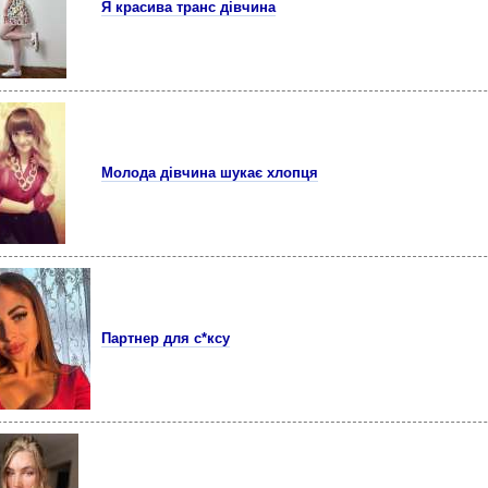
Я красива транс дівчина
Молода дівчина шукає хлопця
Партнер для с*ксу