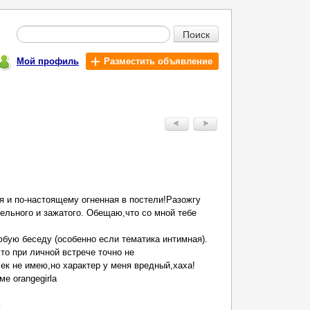
Поиск
Мой профиль
Разместить объявление
 и по-настоящему огненная в постели!Разожгу
ельного и зажатого. Обещаю,что со мной тебе
бую беседу (особенно если тематика интимная).
то при личной встрече точно не
к не имею,но характер у меня вредный,хаха!
е orangegirla
у