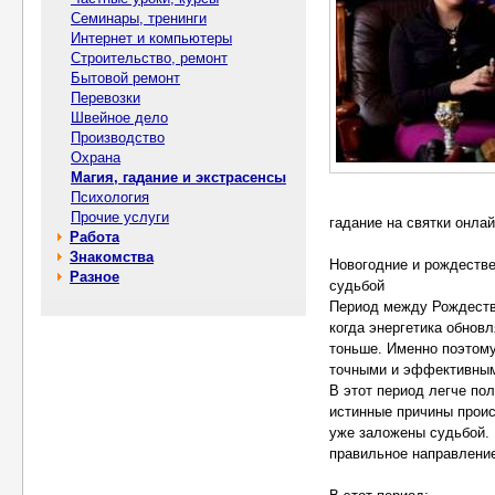
Семинары, тренинги
Интернет и компьютеры
Строительство, ремонт
Бытовой ремонт
Перевозки
Швейное дело
Производство
Охрана
Магия, гадание и экстрасенсы
Психология
Прочие услуги
гадание на святки онла
Работа
Знакомства
Новогодние и рождеств
Разное
судьбой
Период между Рождеств
когда энергетика обнов
тоньше. Именно поэтому
точными и эффективны
В этот период легче по
истинные причины проис
уже заложены судьбой. 
правильное направление