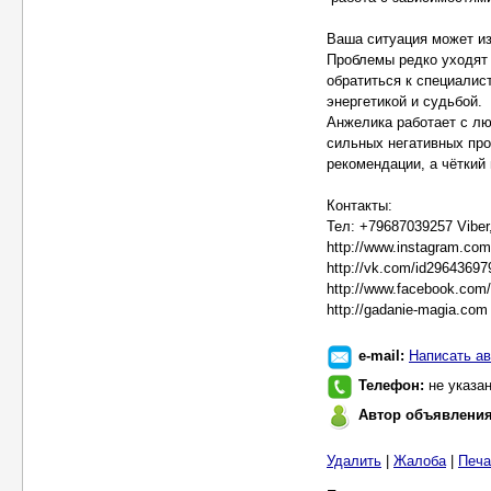
Ваша ситуация может и
Проблемы редко уходят 
обратиться к специалист
энергетикой и судьбой.
Анжелика работает с л
сильных негативных про
рекомендации, а чёткий
Контакты:
Тел: +79687039257 Viber
http://www.instagram.co
http://vk.com/id29643697
http://www.facebook.com
http://gadanie-magia.com
e-mail:
Написать ав
Телефон:
не указа
Автор объявлени
Удалить
|
Жалоба
|
Печа