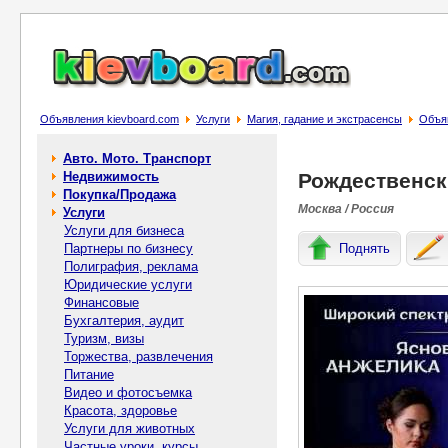
Объявления kievboard.com
Услуги
Магия, гадание и экстрасенсы
Объя
Авто. Мото. Транспорт
Недвижимость
Рождественск
Покупка/Продажа
Москва / Россия
Услуги
Услуги для бизнеса
Партнеры по бизнесу
Поднять
Полиграфия, реклама
Юридические услуги
Финансовые
Бухгалтерия, аудит
Туризм, визы
Торжества, развлечения
Питание
Видео и фотосъемка
Красота, здоровье
Услуги для животных
Частные уроки, курсы