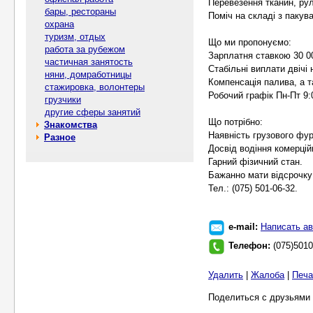
Перевезення тканин, рул
бары, рестораны
Поміч на складі з пакув
охрана
туризм, отдых
Що ми пропонуємо:
работа за рубежом
Зарплатня ставкою 30 00
частичная занятость
Стабільні виплати двічі 
няни, домработницы
Компенсація палива, а т
стажировка, волонтеры
Робочий графік Пн-Пт 9:0
грузчики
другие сферы занятий
Що потрібно:
Знакомства
Наявність грузового фур
Разное
Досвід водіння комерційн
Гарний фізичний стан.
Бажанно мати відсрочку
Тел.: (075) 501-06-32.
e-mail:
Написать ав
Телефон:
(075)501
Удалить
|
Жалоба
|
Печа
Поделиться с друзьями 