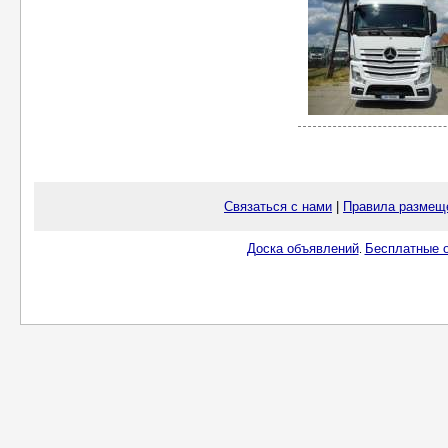
Связаться с нами
|
Правила размещ
Доска объявлений
Бесплатные о
.