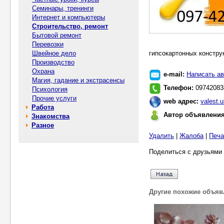
Семинары, тренинги
Интернет и компьютеры
Строительство, ремонт
Бытовой ремонт
Перевозки
Швейное дело
гипсокартонных конструк
Производство
Охрана
e-mail:
Написать ав
Магия, гадание и экстрасенсы
Телефон:
09742083
Психология
Прочие услуги
web адрес:
valest.u
Работа
Автор объявлени
Знакомства
Разное
Удалить
|
Жалоба
|
Печа
Поделиться с друзьями 
Другие похожие объяв