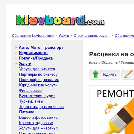
Объявления kievboard.com
Услуги
Строительство, ремонт
Объявление 
Авто. Мото. Транспорт
Недвижимость
Расценки на о
Покупка/Продажа
Киев и Область / Украин
Услуги
Услуги для бизнеса
Партнеры по бизнесу
Поднять
Полиграфия, реклама
Юридические услуги
Финансовые
Бухгалтерия, аудит
Туризм, визы
Торжества, развлечения
Питание
Видео и фотосъемка
Красота, здоровье
Услуги для животных
Частные уроки, курсы