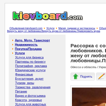
Объявления kievboard.com
Услуги
Магия, гадание и экстрасенсы
Объяв
Вернуть жену от любовника.Вернуть мужа от любовницы.Приворожить мужа
Авто. Мото. Транспорт
Недвижимость
Рассорка с с
Покупка/Продажа
любовников. 
Услуги
жену от любо
Услуги для бизнеса
любовницы.П
Партнеры по бизнесу
Полиграфия, реклама
Одесса и область / Укра
Юридические услуги
Финансовые
Поднять
Бухгалтерия, аудит
Туризм, визы
Торжества, развлечения
Питание
Видео и фотосъемка
Красота, здоровье
Услуги для животных