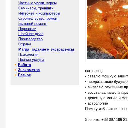
Частные уроки, курсы
Семинары, тренинги
Интернет и компьютеры
Строительство, ремонт
Бытовой ремонт
Перевозки
Швейное дело
Производство
Охрана
Магия, гадание и экстрасенсы
Психология
Прочие услуги
Работа
Знакомства
наговоры;
Разное
• ставлю мощную защит
• предсказываю будуще
• выявляю глубинные п
• восстанавливаю и гар
• денежную магию и маг
• астрологию
Помогу избавиться от н
Звоните: +38 097 186 21