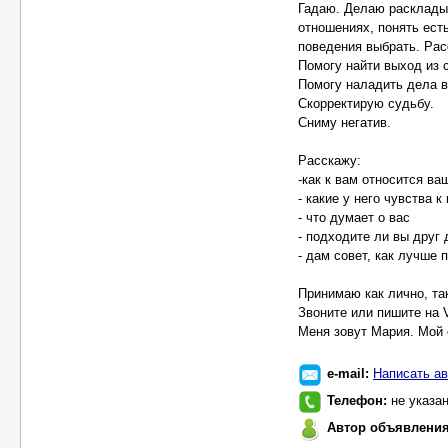
Гадаю. Делаю расклады 
отношениях, понять есть
поведения выбрать. Рас
Помогу найти выход из 
Помогу наладить дела в
Скорректирую судьбу.
Сниму негатив.
Расскажу:
-как к вам относится ва
- какие у него чувства к
- что думает о вас
- подходите ли вы друг 
- дам совет, как лучше 
Принимаю как лично, та
Звоните или пишите на V
Меня зовут Мария. Мой са
e-mail:
Написать ав
Телефон:
не указа
Автор объявлени