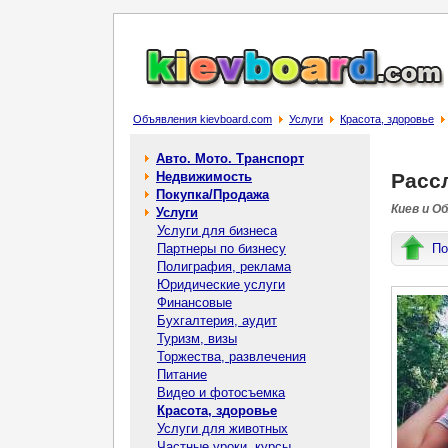
Объявления kievboard.com
Услуги
Красота, здоровье
Авто. Мото. Транспорт
Недвижимость
Расс
Покупка/Продажа
Киев и О
Услуги
Услуги для бизнеса
Партнеры по бизнесу
По
Полиграфия, реклама
Юридические услуги
Финансовые
Бухгалтерия, аудит
Туризм, визы
Торжества, развлечения
Питание
Видео и фотосъемка
Красота, здоровье
Услуги для животных
Частные уроки, курсы