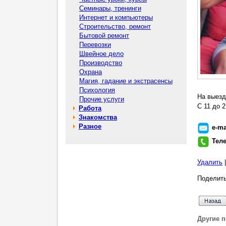
Семинары, тренинги
Интернет и компьютеры
Строительство, ремонт
Бытовой ремонт
Перевозки
Швейное дело
Производство
Охрана
Магия, гадание и экстрасенсы
Психология
На выезд
Прочие услуги
С 11 до 2
Работа
Знакомства
Разное
e-ma
Тел
Удалить
Поделить
Другие 