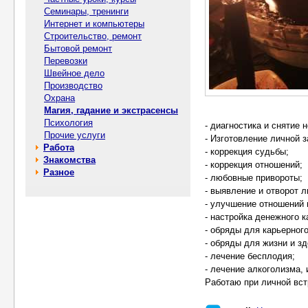
Семинары, тренинги
Интернет и компьютеры
Строительство, ремонт
Бытовой ремонт
Перевозки
Швейное дело
Производство
Охрана
Магия, гадание и экстрасенсы
Психология
- диагностика и снятие 
Прочие услуги
- Изготовление личной 
Работа
- коррекция судьбы;
Знакомства
- коррекция отношений;
Разное
- любовные привороты;
- выявление и отворот 
- улучшение отношений в
- настройка денежного к
- обряды для карьерного
- обряды для жизни и зд
- лечение бесплодия;
- лечение алкоголизма, 
Работаю при личной вст