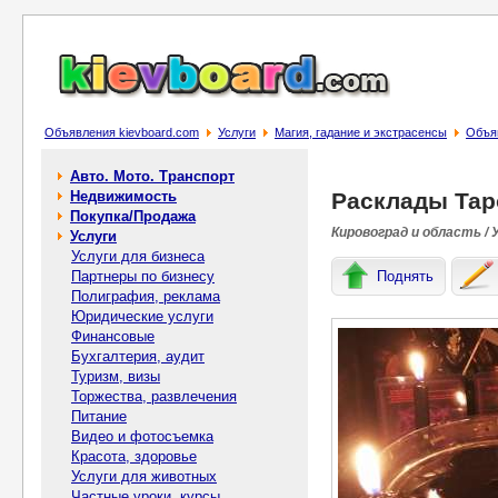
Объявления kievboard.com
Услуги
Магия, гадание и экстрасенсы
Объяв
Авто. Мото. Транспорт
Недвижимость
Расклады Тар
Покупка/Продажа
Кировоград и область / 
Услуги
Услуги для бизнеса
Партнеры по бизнесу
Поднять
Полиграфия, реклама
Юридические услуги
Финансовые
Бухгалтерия, аудит
Туризм, визы
Торжества, развлечения
Питание
Видео и фотосъемка
Красота, здоровье
Услуги для животных
Частные уроки, курсы