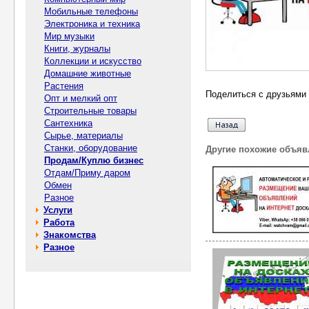
Мобильные телефоны
Электроника и техника
Мир музыки
Книги, журналы
Коллекции и искусство
Домашние животные
Растения
Поделиться с друзьями 
Опт и мелкий опт
Строительные товары
Сантехника
Сырье, материалы
Станки, оборудование
Другие похожие объяв
Продам/Куплю бизнес
Отдам/Приму даром
Обмен
Разное
Услуги
Работа
Знакомства
Разное