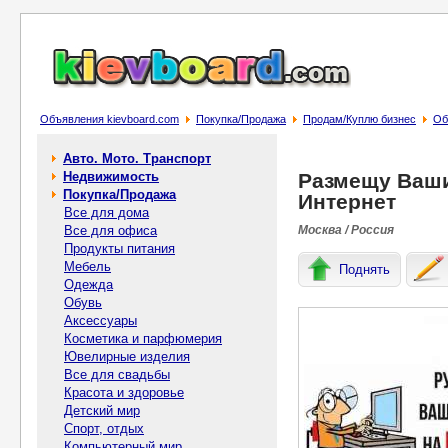
Объявления kievboard.com
Покупка/Продажа
Продам/Куплю бизнес
Об
Авто. Мото. Транспорт
Недвижимость
Размещу Ваши
Покупка/Продажа
Интернет
Все для дома
Все для офиса
Москва / Россия
Продукты питания
Мебель
Поднять
Одежда
Обувь
Аксессуары
Косметика и парфюмерия
Ювелирные изделия
Все для свадьбы
Красота и здоровье
Детский мир
Спорт, отдых
Компьютерный мир