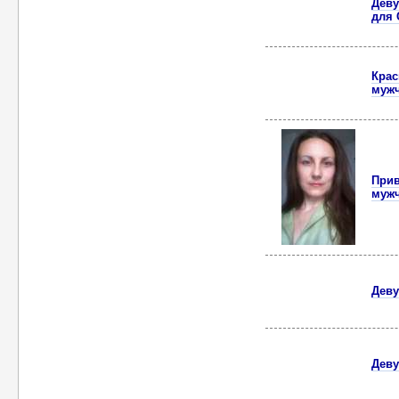
Деву
для 
Крас
муж
Прив
мужч
Деву
Деву