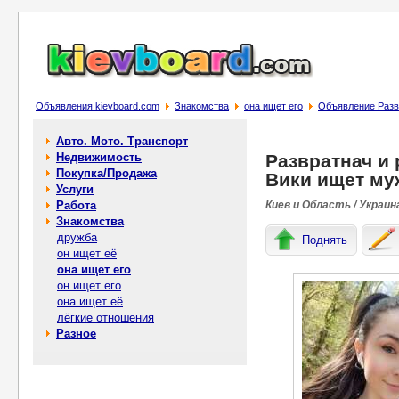
Объявления kievboard.com
Знакомства
она ищет его
Объявление Разв
Авто. Мото. Транспорт
Недвижимость
Развратнач и
Покупка/Продажа
Вики ищет му
Услуги
Работа
Киев и Область / Украин
Знакомства
дружба
Поднять
он ищет её
она ищет его
он ищет его
она ищет её
лёгкие отношения
Разное