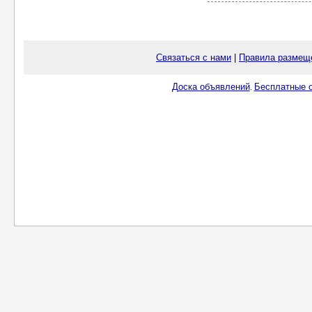
Связаться с нами
|
Правила размещ
Доска объявлений
Бесплатные о
.