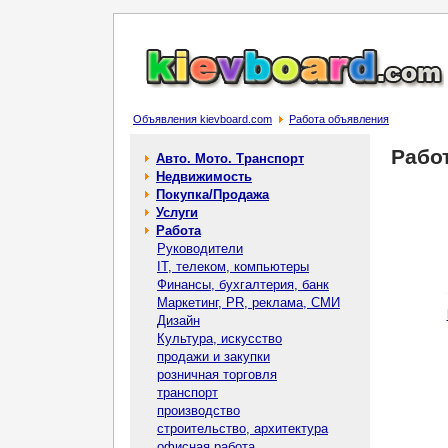
Объявления kievboard.com
Работа объявления
Рабо
Авто. Мото. Транспорт
Недвижимость
Покупка/Продажа
Услуги
Работа
Руководители
IT, телеком, компьютеры
Финансы, бухгалтерия, банк
Маркетинг, PR, реклама, СМИ
Дизайн
Культура, искусство
продажи и закупки
розничная торговля
транспорт
производство
строительство, архитектура
офисная работа