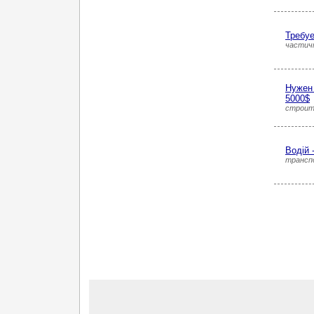
Требуе
частич
Нужен 
5000$
строит
Водій 
трансп