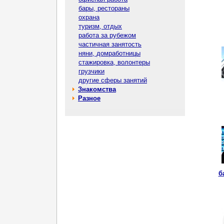
бары, рестораны
охрана
туризм, отдых
работа за рубежом
частичная занятость
няни, домработницы
стажировка, волонтеры
грузчики
другие сферы занятий
Знакомства
Разное
б