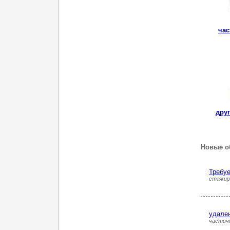
час
дру
Новые о
Требуе
стажир
удале
частич