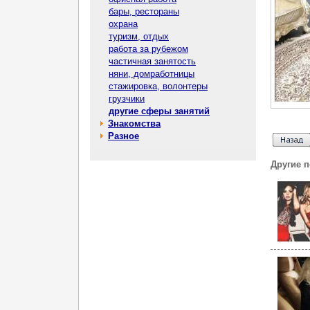
бары, рестораны
охрана
туризм, отдых
работа за рубежом
частичная занятость
няни, домработницы
стажировка, волонтеры
грузчики
другие сферы занятий
Знакомства
Разное
Другие 