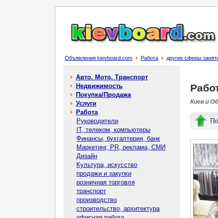
Объявления kievboard.com
Работа
другие сферы занят
Авто. Мото. Транспорт
Недвижимость
Рабо
Покупка/Продажа
Киев и О
Услуги
Работа
Руководители
По
IT, телеком, компьютеры
Финансы, бухгалтерия, банк
Маркетинг, PR, реклама, СМИ
Дизайн
Культура, искусство
продажи и закупки
розничная торговля
транспорт
производство
строительство, архитектура
офисная работа