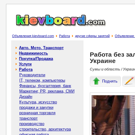
Объявления kievboard.com
Работа
другие сферы занятий
Объявление 
Авто. Мото. Транспорт
Недвижимость
Работа без з
Покупка/Продажа
Украине
Услуги
Работа
Сумы и область / Украи
Руководители
IT, телеком, компьютеры
Поднять
Финансы, бухгалтерия, банк
Маркетинг, PR, реклама, СМИ
Дизайн
Культура, искусство
продажи и закупки
розничная торговля
транспорт
производство
строительство, архитектура
офисная работа