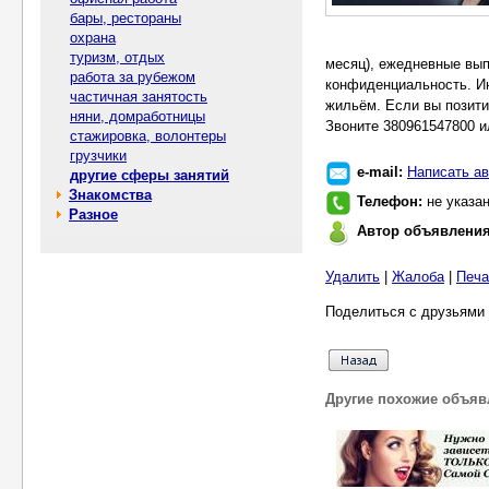
бары, рестораны
охрана
туризм, отдых
месяц), ежедневные вып
работа за рубежом
конфиденциальность. И
частичная занятость
жильём. Если вы позити
няни, домработницы
Звоните 380961547800 ил
стажировка, волонтеры
грузчики
e-mail:
Написать ав
другие сферы занятий
Знакомства
Телефон:
не указа
Разное
Автор объявлени
Удалить
|
Жалоба
|
Печа
Поделиться с друзьями 
Другие похожие объяв