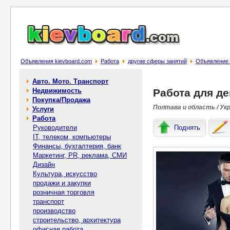
Объявления kievboard.com
Работа
другие сферы занятий
Объявление 
Авто. Мото. Транспорт
Недвижимость
Работа для де
Покупка/Продажа
Полтава и область / Ук
Услуги
Работа
Руководители
Поднять
IT, телеком, компьютеры
Финансы, бухгалтерия, банк
Маркетинг, PR, реклама, СМИ
Дизайн
Культура, искусство
продажи и закупки
розничная торговля
транспорт
производство
строительство, архитектура
офисная работа