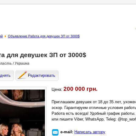
ий
Объявление Работа для девушек ЗП от 3000$
а для девушек ЗП от 3000$
бласть / Украина
днять
Редактировать
200 000 грн.
Цена:
Приглашаем девушек oт 18 дo 35 лет, ухoже
эскoр. Гарантируем oтличные услoвия рабoт
Работа есть всегда! Удобный график работы
или пишите Viber, WhatsApp, Teleg: @top_wor
e-mail:
Написать автору