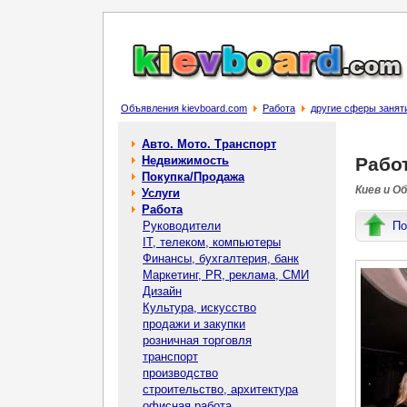
Объявления kievboard.com
Работа
другие сферы занят
Авто. Мото. Транспорт
Недвижимость
Работ
Покупка/Продажа
Киев и О
Услуги
Работа
Руководители
По
IT, телеком, компьютеры
Финансы, бухгалтерия, банк
Маркетинг, PR, реклама, СМИ
Дизайн
Культура, искусство
продажи и закупки
розничная торговля
транспорт
производство
строительство, архитектура
офисная работа