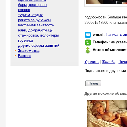
бары, рестораны
охрана
туризм, отдых
подробности.Больше ин
работа за рубежом
380961547800 или пишите
частичная занятость
няни, домработницы
e-mail:
Написать ав
стажировка, волонтеры
грузчики
Телефон:
не указа
другие сферы занятий
Автор объявлени
Знакомства
Разное
Удалить
|
Жалоба
|
Печа
Поделиться с друзьями 
Другие похожие объяв