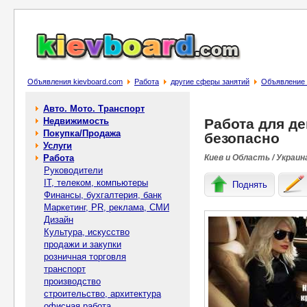
Объявления kievboard.com
Работа
другие сферы занятий
Объявление 
Авто. Мото. Транспорт
Недвижимость
Работа для де
Покупка/Продажа
безопасно
Услуги
Работа
Киев и Область / Украин
Руководители
IT, телеком, компьютеры
Поднять
Финансы, бухгалтерия, банк
Маркетинг, PR, реклама, СМИ
Дизайн
Культура, искусство
продажи и закупки
розничная торговля
транспорт
производство
строительство, архитектура
офисная работа