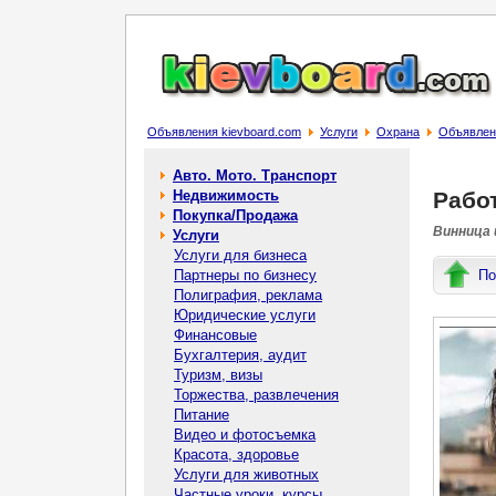
Объявления kievboard.com
Услуги
Охрана
Объявлени
Авто. Мото. Транспорт
Недвижимость
Рабо
Покупка/Продажа
Винница 
Услуги
Услуги для бизнеса
Партнеры по бизнесу
По
Полиграфия, реклама
Юридические услуги
Финансовые
Бухгалтерия, аудит
Туризм, визы
Торжества, развлечения
Питание
Видео и фотосъемка
Красота, здоровье
Услуги для животных
Частные уроки, курсы