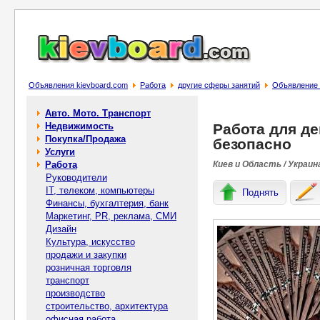
Объявления kievboard.com
Работа
другие сферы занятий
Объявление 
Авто. Мото. Транспорт
Недвижимость
Работа для де
Покупка/Продажа
безопасно
Услуги
Работа
Киев и Область / Украин
Руководители
IT, телеком, компьютеры
Поднять
Финансы, бухгалтерия, банк
Маркетинг, PR, реклама, СМИ
Дизайн
Культура, искусство
продажи и закупки
розничная торговля
транспорт
производство
строительство, архитектура
офисная работа