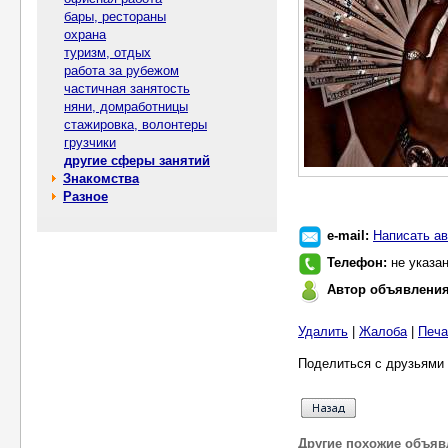
бары, рестораны
охрана
туризм, отдых
работа за рубежом
частичная занятость
няни, домработницы
стажировка, волонтеры
грузчики
другие сферы занятий
Знакомства
Разное
e-mail:
Написать ав
Телефон:
не указа
Автор объявлени
Удалить
|
Жалоба
|
Печа
Поделиться с друзьями 
Другие похожие объяв