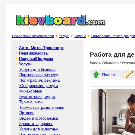
Объявления kievboard.com
Услуги
Охрана
Объявление Работа для дев
Авто. Мото. Транспорт
Недвижимость
Работа для де
Покупка/Продажа
Киев и Область / Украин
Услуги
Услуги для бизнеса
Партнеры по бизнесу
Поднять
Полиграфия, реклама
Юридические услуги
Финансовые
Бухгалтерия, аудит
Туризм, визы
Торжества, развлечения
Питание
Видео и фотосъемка
Красота, здоровье
Услуги для животных
Частные уроки, курсы