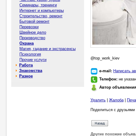
Семинары, тренинги
Интернет и компьютеры
Строительство, ремонт
Бытовой ремонт
Перевозки
Швейное дело
Производство
Охрана
Магия, гадание и экстрасенсы
Психология
@top_work_kiev
Прочие услуги
Работа
Знакомства
e-mail:
Написать ав
Разное
Телефон:
не указа
Автор объявлени
Удалить
|
Жалоба
|
Печа
Поделиться с друзьями 
Другие похожие объяв