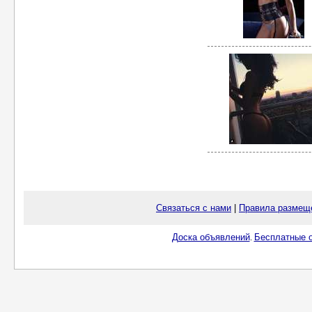
Связаться с нами
|
Правила размещ
Доска объявлений
Бесплатные о
.