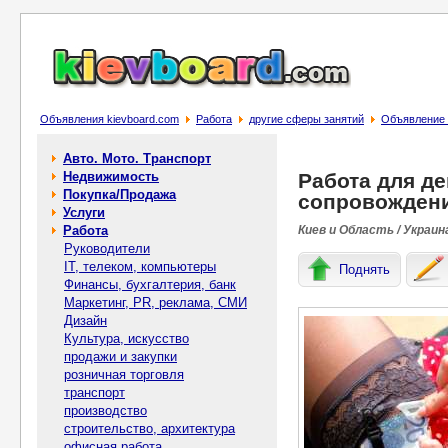
Объявления kievboard.com
Работа
другие сферы занятий
Объявление 
Авто. Мото. Транспорт
Недвижимость
Работа для де
Покупка/Продажа
сопровождени
Услуги
Работа
Киев и Область / Украин
Руководители
IT, телеком, компьютеры
Поднять
Финансы, бухгалтерия, банк
Маркетинг, PR, реклама, СМИ
Дизайн
Культура, искусство
продажи и закупки
розничная торговля
транспорт
производство
строительство, архитектура
офисная работа