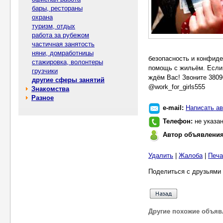
бары, рестораны
охрана
туризм, отдых
работа за рубежом
частичная занятость
няни, домработницы
безопасность и конфид
стажировка, волонтеры
помощь с жильём. Если 
грузчики
ждём Вас! Звоните 38096
другие сферы занятий
@work_for_girls555
Знакомства
Разное
e-mail:
Написать ав
Телефон:
не указа
Автор объявлени
Удалить
|
Жалоба
|
Печа
Поделиться с друзьями 
Другие похожие объяв