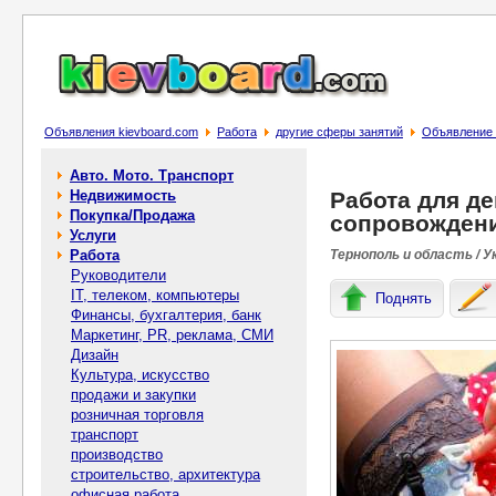
Объявления kievboard.com
Работа
другие сферы занятий
Объявление 
Авто. Мото. Транспорт
Недвижимость
Работа для де
Покупка/Продажа
сопровождени
Услуги
Работа
Тернополь и область / У
Руководители
IT, телеком, компьютеры
Поднять
Финансы, бухгалтерия, банк
Маркетинг, PR, реклама, СМИ
Дизайн
Культура, искусство
продажи и закупки
розничная торговля
транспорт
производство
строительство, архитектура
офисная работа