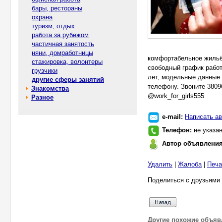
бары, рестораны
охрана
туризм, отдых
работа за рубежом
частичная занятость
няни, домработницы
комфортабельное жильё 
стажировка, волонтеры
свободный график работы
грузчики
лет, модельные данные 
другие сферы занятий
телефону. Звоните 38096
Знакомства
@work_for_girls555
Разное
e-mail:
Написать ав
Телефон:
не указа
Автор объявлени
Удалить
|
Жалоба
|
Печа
Поделиться с друзьями 
Другие похожие объяв