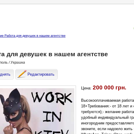
е Работа для девушек в нашем агентстве
та для девушек в нашем агентстве
оль / Украина
днять
Редактировать
200 000 грн.
Цена:
Высокооплачиваемая работа 
18+Требования:- от 18 лет 
требуются);- желание работ
удобный индивидуальный гра
иногородним предоставляетс
звоните, если надоело жить 