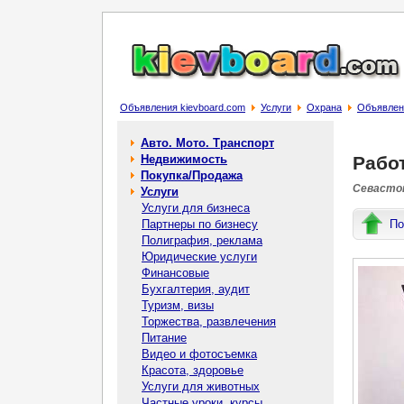
Объявления kievboard.com
Услуги
Охрана
Объявлени
Авто. Мото. Транспорт
Недвижимость
Рабо
Покупка/Продажа
Севастоп
Услуги
Услуги для бизнеса
Партнеры по бизнесу
По
Полиграфия, реклама
Юридические услуги
Финансовые
Бухгалтерия, аудит
Туризм, визы
Торжества, развлечения
Питание
Видео и фотосъемка
Красота, здоровье
Услуги для животных
Частные уроки, курсы