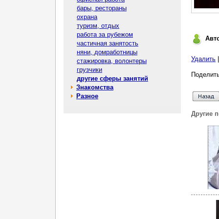
бары, рестораны
охрана
туризм, отдых
работа за рубежом
Авт
частичная занятость
няни, домработницы
Удалить
стажировка, волонтеры
грузчики
Поделить
другие сферы занятий
Знакомства
Разное
Другие 