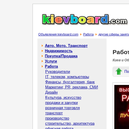
Объявления kievboard.com
Работа
другие сферы занят
Авто. Мото. Транспорт
Недвижимость
Рабо
Покупка/Продажа
Киев и О
Услуги
Работа
Руководители
По
IT, телеком, компьютеры
Финансы, бухгалтерия, банк
Маркетинг, PR, реклама, СМИ
Дизайн
Культура, искусство
продажи и закупки
розничная торговля
транспорт
производство
строительство, архитектура
офисная работа