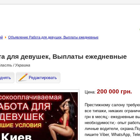
ий
Объявление Работа для девушек, Выплаты ежедневные
та для девушек, Выплаты ежедневные
бласть / Украина
днять
Редактировать
200 000 грн.
Цена:
Престижному салону требую
все типажи, никаких огранич
грн в месяц;- ежедневные в
необходимости;- опыт работы
личные водители, охрана.По
пишите Viber, WhatsApp, Tele