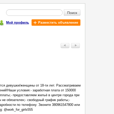
Поиск
Мой профиль
Разместить объявление
тся девушки/женщины от 18-ти лет. Рассматриваем
ений!Наши условия:- заработная плата от 150000
ыплаты;- предоставляем жильё в центре города при
 не обязателен;- свободный график работы;-
дробности по телефону. Звоните 380961547800 или
g: @work_for_girls555