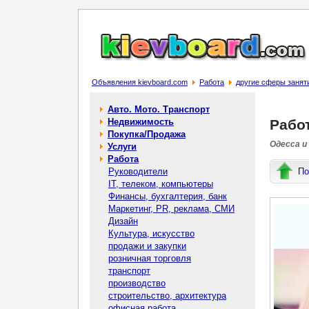
Объявления kievboard.com
Работа
другие сферы занят
Авто. Мото. Транспорт
Недвижимость
Рабо
Покупка/Продажа
Одесса и
Услуги
Работа
Руководители
По
IT, телеком, компьютеры
Финансы, бухгалтерия, банк
Маркетинг, PR, реклама, СМИ
Дизайн
Культура, искусство
продажи и закупки
розничная торговля
транспорт
производство
строительство, архитектура
офисная работа