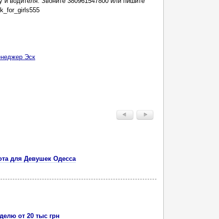
у и водителя. Звоните 380961547800 или пишите
k_for_girls555
неджер Эск
та для Девушек Одесса
делю от 20 тыс грн