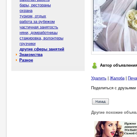
бары, рестораны
охрана
туризм, отдых
работа за рубежом
частичная занятость
няни, домработницы
стажировка, волонтеры
грузчики
другие сферы занятий
Знакомства
Разное
Автор объявлени
Удалить
|
Жалоба
|
Печа
Поделиться с друзьями 
Другие похожие объяв