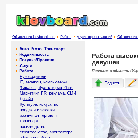
Объявления kievboard.com
Работа
другие сферы занятий
Объявление 
Авто. Мото. Транспорт
Недвижимость
Работа высок
Покупка/Продажа
девушек
Услуги
Работа
Полтава и область / Ук
Руководители
IT, телеком, компьютеры
Поднять
Финансы, бухгалтерия, банк
Маркетинг, PR, реклама, СМИ
Дизайн
Культура, искусство
продажи и закупки
розничная торговля
транспорт
производство
строительство, архитектура
офисная работа