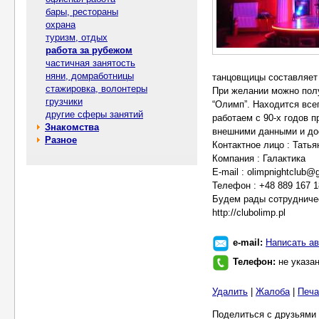
бары, рестораны
охрана
туризм, отдых
работа за рубежом
частичная занятость
няни, домработницы
танцовщицы составляет 
стажировка, волонтеры
При желании можно полу
грузчики
“Олимп”. Находится всег
другие сферы занятий
работаем с 90-х годов 
Знакомства
внешними данными и до
Разное
Контактное лицо : Татья
Компания : Галактика
E-mail : olimpnightclub@
Телефон : +48 889 167 1
Будем рады сотрудниче
http://clubolimp.pl
e-mail:
Написать ав
Телефон:
не указа
Удалить
|
Жалоба
|
Печа
Поделиться с друзьями 