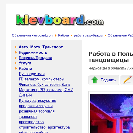
Объявления kievboard.com
Работа
работа за рубежом
Объявление Раб
Авто. Мото. Транспорт
Недвижимость
Работа в Пол
Покупка/Продажа
танцовщицы
Услуги
Работа
Черновцы и область / У
Руководители
IT, телеком, компьютеры
Поднять
Финансы, бухгалтерия, банк
Маркетинг, PR, реклама, СМИ
Дизайн
Культура, искусство
продажи и закупки
розничная торговля
транспорт
производство
строительство, архитектура
офисная работа