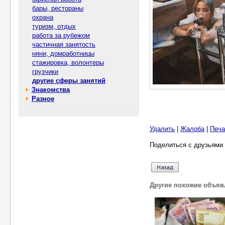
бары, рестораны
охрана
туризм, отдых
работа за рубежом
частичная занятость
няни, домработницы
стажировка, волонтеры
грузчики
другие сферы занятий
Знакомства
Разное
Удалить
|
Жалоба
|
Печа
Поделиться с друзьями 
Другие похожие объяв