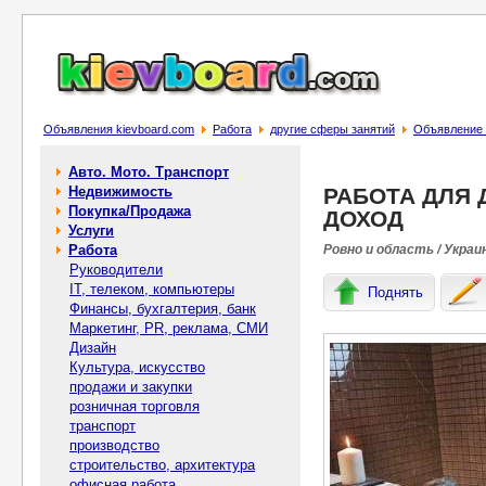
Объявления kievboard.com
Работа
другие сферы занятий
Объявлени
Авто. Мото. Транспорт
Недвижимость
РАБОТА ДЛЯ
Покупка/Продажа
ДОХОД
Услуги
Работа
Ровно и область / Украи
Руководители
IT, телеком, компьютеры
Поднять
Финансы, бухгалтерия, банк
Маркетинг, PR, реклама, СМИ
Дизайн
Культура, искусство
продажи и закупки
розничная торговля
транспорт
производство
строительство, архитектура
офисная работа