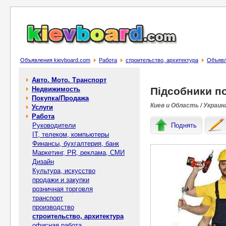
Объявления kievboard.com
Работа
строительство, архитектура
Объявл
Авто. Мото. Транспорт
Недвижимость
Підсобники по
Покупка/Продажа
Киев и Область / Украин
Услуги
Работа
Руководители
Поднять
IT, телеком, компьютеры
Финансы, бухгалтерия, банк
Маркетинг, PR, реклама, СМИ
Дизайн
Культура, искусство
продажи и закупки
розничная торговля
транспорт
производство
строительство, архитектура
офисная работа