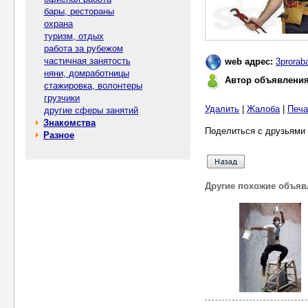
бары, рестораны
охрана
туризм, отдых
работа за рубежом
частичная занятость
web адрес:
3prorab
няни, домработницы
Автор объявлени
стажировка, волонтеры
грузчики
Удалить
|
Жалоба
|
Печа
другие сферы занятий
Знакомства
Поделиться с друзьями 
Разное
Другие похожие объяв