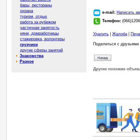
бары, рестораны
охрана
e-mail:
Написать ав
туризм, отдых
Телефон:
(066)120
работа за рубежом
частичная занятость
няни, домработницы
Удалить
|
Жалоба
|
Печа
стажировка, волонтеры
Поделиться с друзьями 
грузчики
другие сферы занятий
Знакомства
Разное
Другие похожие объяв