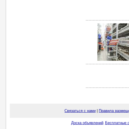
Связаться с нами
|
Правила размещ
Доска объявлений
Бесплатные о
.