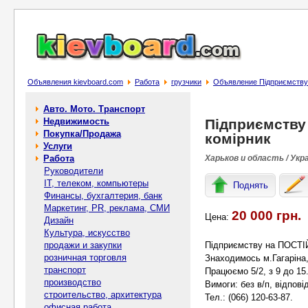
Объявления kievboard.com
Работа
грузчики
Объявление Підприємству 
Авто. Мото. Транспорт
Недвижимость
Підприємству
Покупка/Продажа
комірник
Услуги
Работа
Харьков и область / Укр
Руководители
IT, телеком, компьютеры
Поднять
Финансы, бухгалтерия, банк
Маркетинг, PR, реклама, СМИ
20 000 грн.
Цена:
Дизайн
Культура, искусство
продажи и закупки
Підприємству на ПОСТІЙ
розничная торговля
Знаходимось м.Гагаріна,
транспорт
Працюємо 5/2, з 9 до 15
производство
Вимоги: без в/п, відпов
строительство, архитектура
Тел.: (066) 120-63-87.
офисная работа