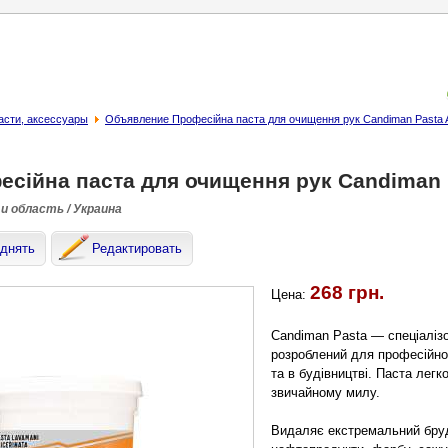
асти, аксессуары
Объявление Професійна паста для очищення рук Candiman Pasta At
сійна паста для очищення рук Candiman Pa
и область / Украина
днять
Редактировать
268 грн.
Цена:
Candiman Pasta — спеціалізо
розроблений для професійно
та в будівництві. Паста легк
звичайному милу.
Видаляє екстремальний бруд