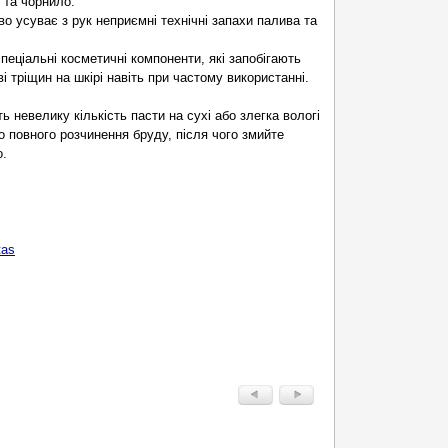
 та чорнило.
во усуває з рук неприємні технічні запахи палива та
спеціальні косметичні компоненти, які запобігають
і тріщин на шкірі навіть при частому використанні.
ь невелику кількість пасти на сухі або злегка вологі
о повного розчинення бруду, після чого змийте
о.
tas