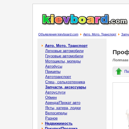
Объявления kievboard.com
Авто. Мото. Транспорт
Запч
Авто. Мото. Транспорт
Легковые автомобили
Профе
Грузовые автомобили
Полтава 
Мотоциклы, мопеды
Автобусы
Прицепы
По
Автотранспорт
Спец-, cельхозтехника
Запчасти, аксессуары
Автоуслуги
Обмен
Аренда/Прокат авто
Яхты, катера, лодки
Велосипеды
Разное
Недвижимость
Покупка/Продажа