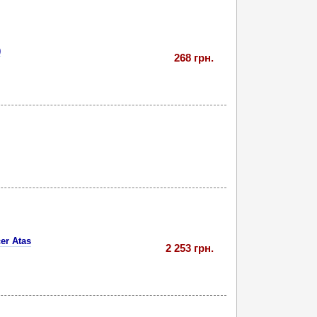
)
268 грн.
er Atas
2 253 грн.