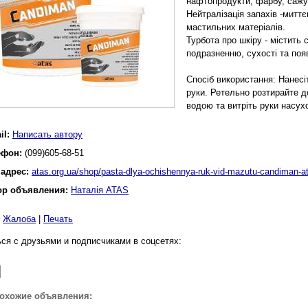
нафтопродукти, фарбу, сажу
Нейтралізація запахів -миттє
мастильних матеріалів.
Турбота про шкіру - містить 
подразненню, сухості та появ
Спосіб використання: Нанесіт
руки. Ретельно розтирайте д
водою та витріть руки насух
il:
Написать автору
ефон:
(099)605-68-51
 адрес:
atas.org.ua/shop/pasta-dlya-ochishennya-ruk-vid-mazutu-candiman-a
ор объявления:
Наталія ATAS
|
Жалоба
|
Печать
ся с друзьями и подписчиками в соцсетях:
похожие объявления: