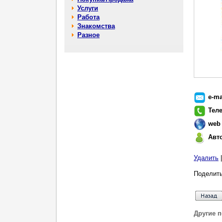
Услуги
Работа
Знакомства
Разное
e-ma
Тел
web
Авт
Удалить
Поделить
Другие 