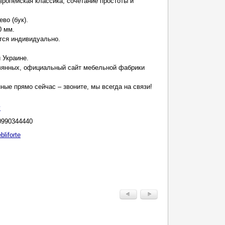
вропейская классика, сочетание простоты и
во (бук).
0 мм.
тся индивидуально.
 Украине.
вянных, официальный сайт мебельной фабрики
ные прямо сейчас – звоните, мы всегда на связи!
у
0990344440
bliforte