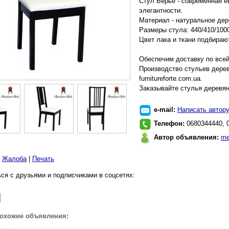
Стул Бёрье - современная е
элегантности.
Материал - натуральное дере
Размеры стула: 440/410/100
Цвет лака и ткани подбираю
Обеспечим доставку по всей
Производство стульев дере
furnitureforte.com.ua.
Заказывайте стулья деревян
e-mail:
Написать автор
Телефон:
0680344440, 
Автор объявления:
me
|
Жалоба
|
Печать
ся с друзьями и подписчиками в соцсетях:
похожие объявления: