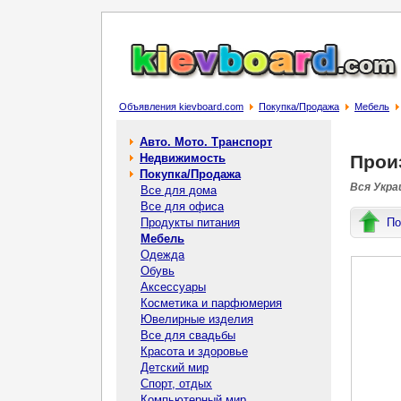
Объявления kievboard.com
Покупка/Продажа
Мебель
Авто. Мото. Транспорт
Недвижимость
Прои
Покупка/Продажа
Вся Украи
Все для дома
Все для офиса
Продукты питания
По
Мебель
Одежда
Обувь
Аксессуары
Косметика и парфюмерия
Ювелирные изделия
Все для свадьбы
Красота и здоровье
Детский мир
Спорт, отдых
Компьютерный мир