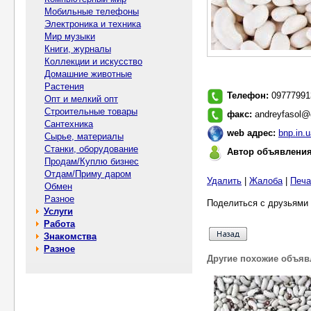
Мобильные телефоны
Электроника и техника
Мир музыки
Книги, журналы
Коллекции и искусство
Домашние животные
Растения
Телефон:
09777991
Опт и мелкий опт
Строительные товары
факс:
andreyfasol@
Сантехника
web адрес:
bnp.in.u
Сырье, материалы
Станки, оборудование
Автор объявлени
Продам/Куплю бизнес
Отдам/Приму даром
Удалить
|
Жалоба
|
Печа
Обмен
Разное
Поделиться с друзьями 
Услуги
Работа
Знакомства
Разное
Другие похожие объяв