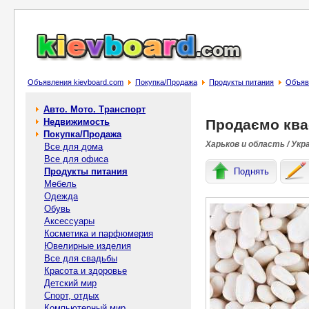
Объявления kievboard.com
Покупка/Продажа
Продукты питания
Объяв
Авто. Мото. Транспорт
Недвижимость
Продаємо ква
Покупка/Продажа
Харьков и область / Укр
Все для дома
Все для офиса
Продукты питания
Поднять
Мебель
Одежда
Обувь
Аксессуары
Косметика и парфюмерия
Ювелирные изделия
Все для свадьбы
Красота и здоровье
Детский мир
Спорт, отдых
Компьютерный мир