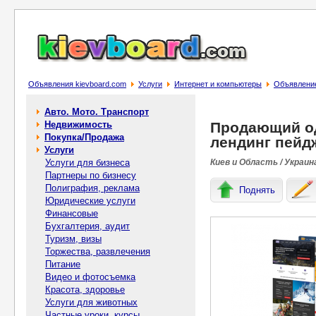
Объявления kievboard.com
Услуги
Интернет и компьютеры
Объявление
Авто. Мото. Транспорт
Недвижимость
Продающий од
Покупка/Продажа
лендинг пейд
Услуги
Услуги для бизнеса
Киев и Область / Украин
Партнеры по бизнесу
Полиграфия, реклама
Поднять
Юридические услуги
Финансовые
Бухгалтерия, аудит
Туризм, визы
Торжества, развлечения
Питание
Видео и фотосъемка
Красота, здоровье
Услуги для животных
Частные уроки, курсы