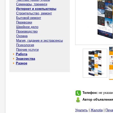
Семинары, тренинги
Интернет и компьютеры
Строительство, ремонт
Бытовой ремонт
Перевозки
Швейное дело
Производство
Охрана
Магия, гадание и экстрасенсы
Психология
Прочие услуги
Работа
Знакомства
Разное
Телефон:
не указа
Автор объявлени
Удалить
|
Жалоба
|
Печа