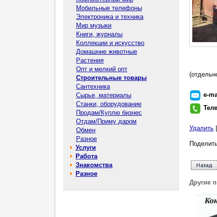
Мобильные телефоны
Электроника и техника
Мир музыки
Книги, журналы
Коллекции и искусство
Домашние животные
Растения
Опт и мелкий опт
(отдельн
Строительные товары
Сантехника
e-ma
Сырье, материалы
Станки, оборудование
Тел
Продам/Куплю бизнес
Отдам/Приму даром
Удалить
Обмен
Разное
Поделить
Услуги
Работа
Знакомства
Разное
Другие 