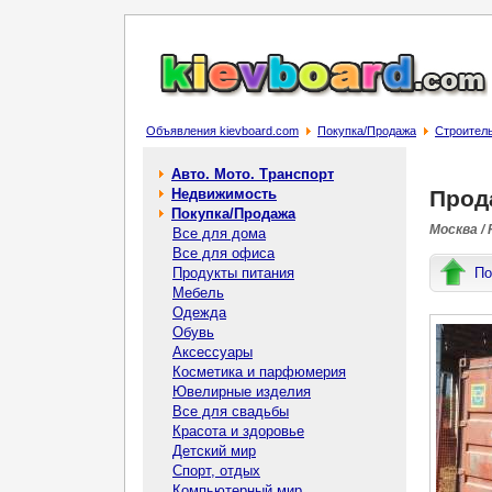
Объявления kievboard.com
Покупка/Продажа
Строител
Авто. Мото. Транспорт
Недвижимость
Прод
Покупка/Продажа
Москва /
Все для дома
Все для офиса
Продукты питания
По
Мебель
Одежда
Обувь
Аксессуары
Косметика и парфюмерия
Ювелирные изделия
Все для свадьбы
Красота и здоровье
Детский мир
Спорт, отдых
Компьютерный мир