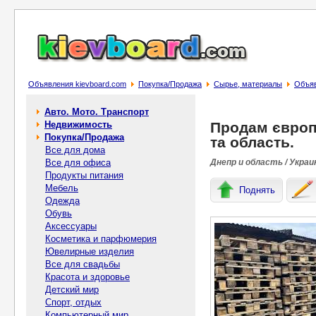
Объявления kievboard.com
Покупка/Продажа
Сырье, материалы
Объяв
Авто. Мото. Транспорт
Недвижимость
Продам європі
Покупка/Продажа
та область.
Все для дома
Все для офиса
Днепр и область / Украи
Продукты питания
Мебель
Поднять
Одежда
Обувь
Аксессуары
Косметика и парфюмерия
Ювелирные изделия
Все для свадьбы
Красота и здоровье
Детский мир
Спорт, отдых
Компьютерный мир