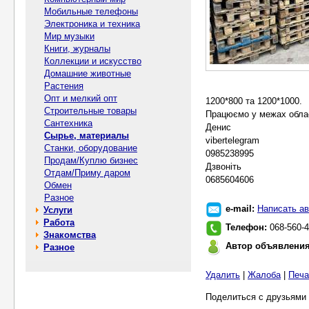
Мобильные телефоны
Электроника и техника
Мир музыки
Книги, журналы
Коллекции и искусство
Домашние животные
Растения
Опт и мелкий опт
1200*800 та 1200*1000.
Строительные товары
Працюємо у межах област
Сантехника
Денис
Сырье, материалы
vibertelegram
Станки, оборудование
0985238995
Продам/Куплю бизнес
Дзвоніть
Отдам/Приму даром
0685604606
Обмен
Разное
e-mail:
Написать ав
Услуги
Работа
Телефон:
068-560-4
Знакомства
Автор объявлени
Разное
Удалить
|
Жалоба
|
Печа
Поделиться с друзьями 