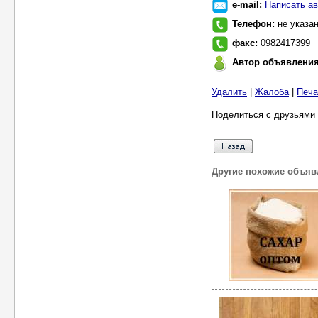
e-mail:
Написать ав
Телефон:
не указа
факс:
0982417399
Автор объявлени
Удалить
|
Жалоба
|
Печа
Поделиться с друзьями 
Другие похожие объяв