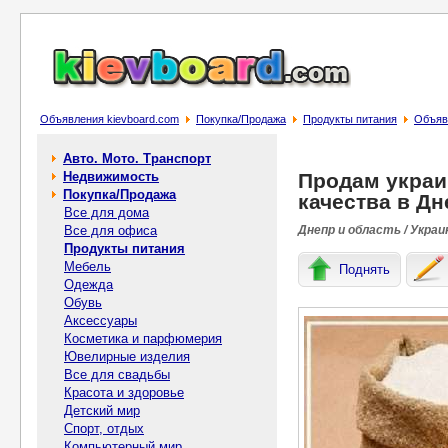
Объявления kievboard.com
Покупка/Продажа
Продукты питания
Объяв
Авто. Мото. Транспорт
Недвижимость
Продам украи
Покупка/Продажа
качества в Дн
Все для дома
Все для офиса
Днепр и область / Украи
Продукты питания
Мебель
Поднять
Одежда
Обувь
Аксессуары
Косметика и парфюмерия
Ювелирные изделия
Все для свадьбы
Красота и здоровье
Детский мир
Спорт, отдых
Компьютерный мир