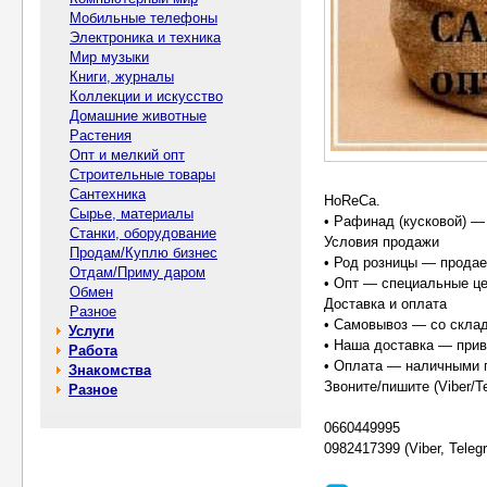
Мобильные телефоны
Электроника и техника
Мир музыки
Книги, журналы
Коллекции и искусство
Домашние животные
Растения
Опт и мелкий опт
Строительные товары
Сантехника
HoReCa.
Сырье, материалы
• Рафинад (кусковой) —
Станки, оборудование
Условия продажи
Продам/Куплю бизнес
• Род розницы — продаем
Отдам/Приму даром
• Опт — специальные цен
Обмен
Доставка и оплата
Разное
• Самовывоз — со склад
Услуги
• Наша доставка — прив
Работа
• Оплата — наличными п
Знакомства
Звоните/пишите (Viber/T
Разное
0660449995
0982417399 (Viber, Teleg