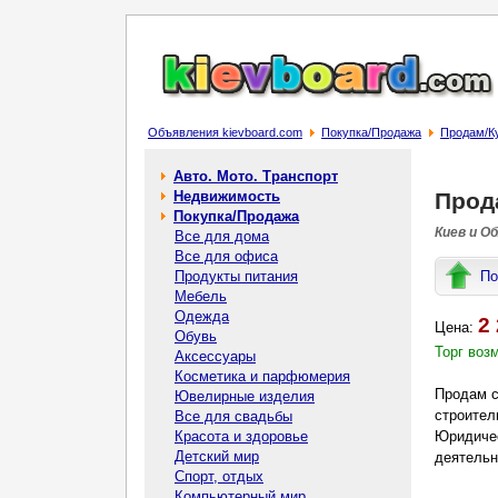
Объявления kievboard.com
Покупка/Продажа
Продам/К
Авто. Мото. Транспорт
Недвижимость
Прод
Покупка/Продажа
Киев и О
Все для дома
Все для офиса
Продукты питания
По
Мебель
Одежда
2
Цена:
Обувь
Торг воз
Аксессуары
Косметика и парфюмерия
Продам с
Ювелирные изделия
строител
Все для свадьбы
Красота и здоровье
Юридичес
Детский мир
деятельн
Спорт, отдых
Компьютерный мир