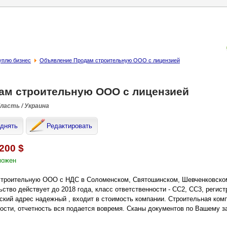
уплю бизнес
Объявление Продам строительную ООО с лицензией
ам строительную ООО с лицензией
бласть / Украина
днять
Редактировать
 200 $
можен
троительную ООО с НДС в Соломенском, Святошинском, Шевченковском,
ьство действует до 2018 года, класс ответственности - СС2, СС3, регис
кий адрес надежный , входит в стоимость компании. Строительная компа
ости, отчетность вся подается вовремя. Сканы документов по Вашему за