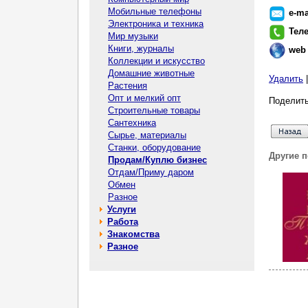
Мобильные телефоны
e-ma
Электроника и техника
Тел
Мир музыки
Книги, журналы
web
Коллекции и искусство
Домашние животные
Удалить
Растения
Опт и мелкий опт
Поделить
Строительные товары
Сантехника
Сырье, материалы
Станки, оборудование
Другие 
Продам/Куплю бизнес
Отдам/Приму даром
Обмен
Разное
Услуги
Работа
Знакомства
Разное