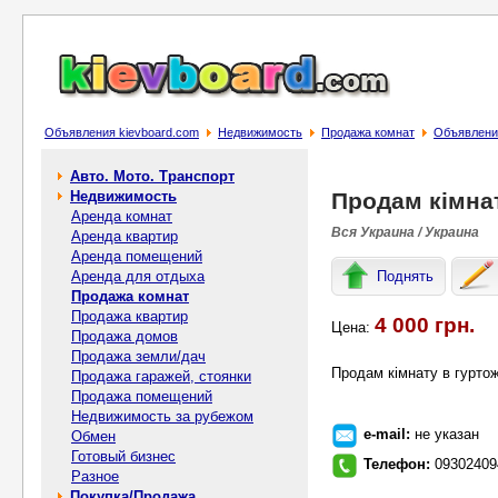
Объявления kievboard.com
Недвижимость
Продажа комнат
Объявление
Авто. Мото. Транспорт
Недвижимость
Продам кімна
Аренда комнат
Вся Украина / Украина
Аренда квартир
Аренда помещений
Аренда для отдыха
Поднять
Продажа комнат
Продажа квартир
4 000 грн.
Цена:
Продажа домов
Продажа земли/дач
Продам кімнату в гурто
Продажа гаражей, стоянки
Продажа помещений
Недвижимость за рубежом
e-mail:
не указан
Обмен
Готовый бизнес
Телефон:
09302409
Разное
Покупка/Продажа