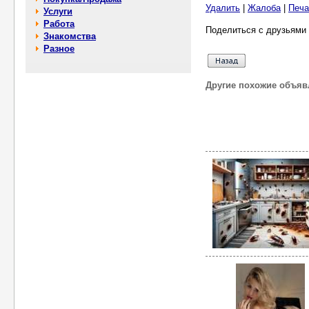
Удалить
|
Жалоба
|
Печа
Услуги
Работа
Поделиться с друзьями 
Знакомства
Разное
Другие похожие объяв