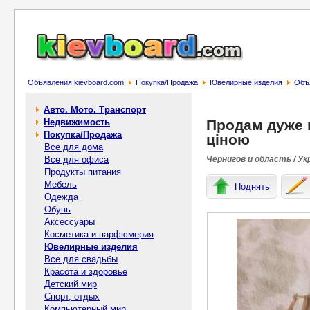
Объявления kievboard.com
Покупка/Продажа
Ювелирные изделия
Объя
Авто. Мото. Транспорт
Недвижимость
Продам дуже г
Покупка/Продажа
ціною
Все для дома
Все для офиса
Чернигов и область / Ук
Продукты питания
Мебель
Поднять
Одежда
Обувь
Аксессуары
Косметика и парфюмерия
Ювелирные изделия
Все для свадьбы
Красота и здоровье
Детский мир
Спорт, отдых
Компьютерный мир