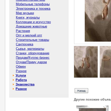
Мобильные телефоны
Электроника и техника
Мир музыки
Книги, журналы
Коллекции и искусство
Домашние животные
Растения
Опт и мелкий опт
Строительные товары
Сантехника
Сырье, материалы
Станки, оборудование
Продам/Куплю бизнес
Отдам/Приму даром
Обмен
Разное
Услуги
Работа
Знакомства
Разное
Другие похожие объяв