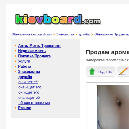
Объявления kievboard.com
Знакомства
дружба
Объявление Продам ар
Авто. Мото. Транспорт
Недвижимость
Продам арома
Покупка/Продажа
Запорожье и область / 
Услуги
Работа
Знакомства
Поднять
дружба
он ищет её
она ищет его
он ищет его
она ищет её
лёгкие отношения
Разное