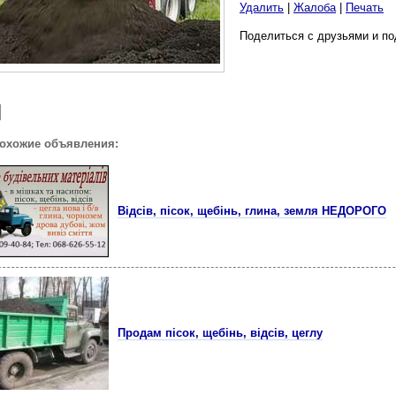
Удалить
|
Жалоба
|
Печать
Поделиться с друзьями и по
похожие объявления:
Відсів, пісок, щебінь, глина, земля НЕДОРОГО
Продам пiсок, щебiнь, вiдсiв, цеглу