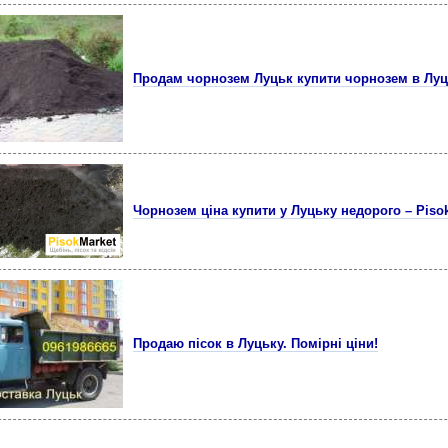
Продам чорнозем Луцьк купити чорнозем в Лу
Чорнозем ціна купити у Луцьку недорого – Piso
Продаю пісок в Луцьку. Помірні ціни!