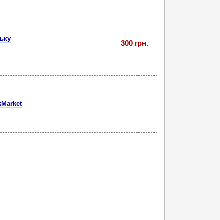
цьку
300 грн.
kMarket