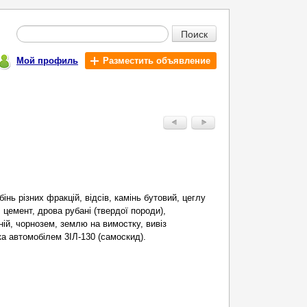
Поиск
Мой профиль
Разместить объявление
нь рiзних фракцiй, вiдсiв, камiнь бутовий, цеглу
, цемент, дрова рубанi (твердоï породи),
нiй, чорнозем, землю на вимостку, вивiз
ка автомобiлем 3IЛ-130 (самоскид).