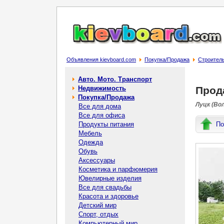
Объявления kievboard.com
Покупка/Продажа
Строител
Авто. Мото. Транспорт
Недвижимость
Прод
Покупка/Продажа
Луцк (Во
Все для дома
Все для офиса
Продукты питания
По
Мебель
Одежда
Обувь
Аксессуары
Косметика и парфюмерия
Ювелирные изделия
Все для свадьбы
Красота и здоровье
Детский мир
Спорт, отдых
Компьютерный мир