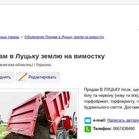
ьные товары
Объявление Продам в Луцьку землю на вимостку
ам в Луцьку землю на вимостку
лынская область) / Украина
днять
Редактировать
Продам В ЛУЦЬКУ пiсок, щебi
бiлу та червону (нову та б/в)
торфобрикет, торфокрихту, г
будiвельного смiття. Достав
e-mail:
Написать автору
Телефон:
0667438490