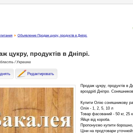
 питания
Объявление Продаж цукру, продуктів в Дніпрі.
ж цукру, продуктів в Дніпрі.
область / Украина
днять
Редактировать
Продаж цукру, продуктів в Дн
вроздріб Дніпро. Соняшников
Купити Олію соняшникову ра
Олія - 1, 2, 5, 10 л
Товар фасований - 50 кг, 25 кг,
Яйця від короба.
Пропонуємо купити борошно, ц
Ціни на продтовари уточнюй