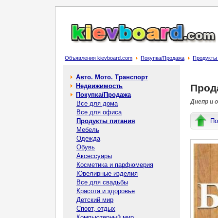
Объявления kievboard.com
Покупка/Продажа
Продукты
Авто. Мото. Транспорт
Недвижимость
Прода
Покупка/Продажа
Днепр и 
Все для дома
Все для офиса
Продукты питания
По
Мебель
Одежда
Обувь
Аксессуары
Косметика и парфюмерия
Ювелирные изделия
Все для свадьбы
Красота и здоровье
Детский мир
Спорт, отдых
Компьютерный мир