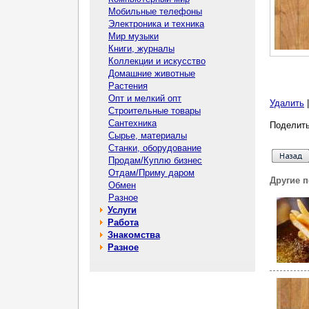
Мобильные телефоны
Электроника и техника
Мир музыки
Книги, журналы
Коллекции и искусство
Домашние животные
Растения
Опт и мелкий опт
Удалить
Строительные товары
Сантехника
Поделить
Сырье, материалы
Станки, оборудование
Продам/Куплю бизнес
Отдам/Приму даром
Другие 
Обмен
Разное
Услуги
Работа
Знакомства
Разное