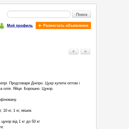
Поиск
Мой профиль
Разместить объявление
іпрі. Продтовари Дніпро. Цукр купити оптом і
а олія. Яйця. Борошно. Цукор.
фіновану.
 10 кг, 1 кг, мішок.
укор від 1 кг до 50 кг
те.