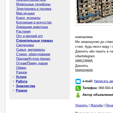
Мобильные телефоны
Электроника и техника
Мир музыки
Книги, журналы
Коллекции и искусство
Домашние животные
Растения
Опт и мелкий опт
компаніями.
Строительные товары
Ми запрошуємо до співпр
Сантехника
стані, будь-якого виду і 
Сырье, материалы
Дзвоніть або пишіть в ч
Станки, оборудование
vibertelegram
Продам/Куплю бизнес
0985238995
Отдам/Приму даром
Дзвоніть
Обмен
0685604606
Разное
Услуги
e-mail:
Написать ав
Работа
Знакомства
Телефон:
068-560-4
Разное
Автор объявлени
Удалить
|
Жалоба
|
Печа