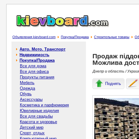
Объявления kievboard.com
Покупка/Продажа
Строительные товары
Об
Авто. Мото. Транспорт
Недвижимость
Продаж піддоні
Покупка/Продажа
Можлива дост
Все для дома
Все для офиса
Днепр и область / Украи
Продукты питания
Мебель
Поднять
Одежда
Обувь
Аксессуары
Косметика и парфюмерия
Ювелирные изделия
Все для свадьбы
Красота и здоровье
Детский мир
Спорт, отдых
Компьютерный мир