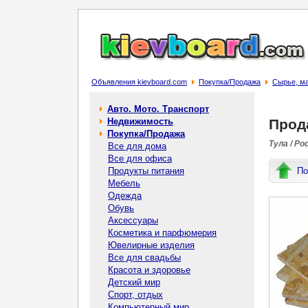
Объявления kievboard.com
Покупка/Продажа
Сырье, м
Авто. Мото. Транспорт
Недвижимость
Прод
Покупка/Продажа
Тула / Ро
Все для дома
Все для офиса
Продукты питания
По
Мебель
Одежда
Обувь
Аксессуары
Косметика и парфюмерия
Ювелирные изделия
Все для свадьбы
Красота и здоровье
Детский мир
Спорт, отдых
Компьютерный мир