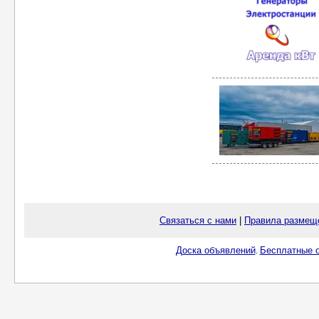
Связаться с нами
|
Правила размещ
Доска объявлений
Бесплатные о
.