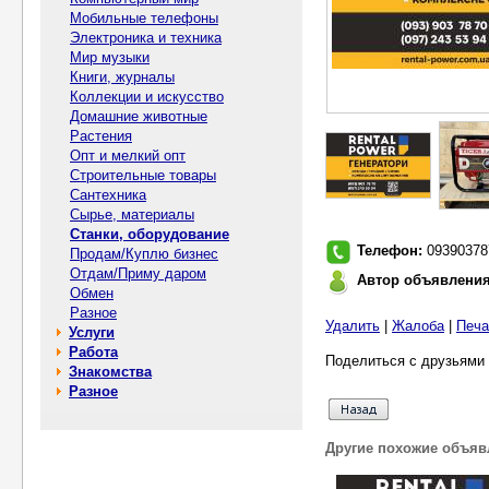
Мобильные телефоны
Электроника и техника
Мир музыки
Книги, журналы
Коллекции и искусство
Домашние животные
Растения
Опт и мелкий опт
Строительные товары
Сантехника
Сырье, материалы
Станки, оборудование
Телефон:
09390378
Продам/Куплю бизнес
Отдам/Приму даром
Автор объявлени
Обмен
Разное
Удалить
|
Жалоба
|
Печа
Услуги
Работа
Поделиться с друзьями 
Знакомства
Разное
Другие похожие объяв