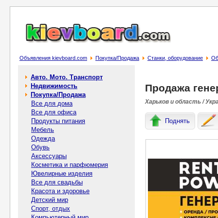
Объявления kievboard.com
Покупка/Продажа
Станки, оборудование
Об
Авто. Мото. Транспорт
Недвижимость
Продажа гене
Покупка/Продажа
Харьков и область / Укр
Все для дома
Все для офиса
Продукты питания
Поднять
Мебель
Одежда
Обувь
Аксессуары
Косметика и парфюмерия
Ювелирные изделия
Все для свадьбы
Красота и здоровье
Детский мир
Спорт, отдых
Компьютерный мир