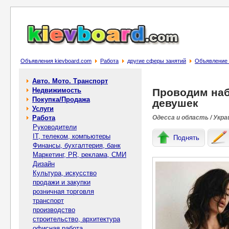
Объявления kievboard.com
Работа
другие сферы занятий
Объявление 
Авто. Мото. Транспорт
Недвижимость
Проводим на
Покупка/Продажа
девушек
Услуги
Работа
Одесса и область / Укра
Руководители
IT, телеком, компьютеры
Поднять
Финансы, бухгалтерия, банк
Маркетинг, PR, реклама, СМИ
Дизайн
Культура, искусство
продажи и закупки
розничная торговля
транспорт
производство
строительство, архитектура
офисная работа