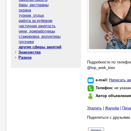
бары, рестораны
охрана
туризм, отдых
работа за рубежом
частичная занятость
няни, домработницы
стажировка, волонтеры
грузчики
другие сферы занятий
Знакомства
Разное
Подробности по телефон
@top_work_kiev
e-mail:
Написать ав
Телефон:
не указа
Автор объявлени
Удалить
|
Жалоба
|
Печа
Поделиться с друзьями 