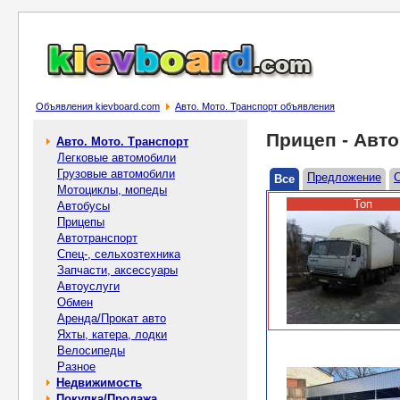
Объявления kievboard.com
Авто. Мото. Транспорт объявления
Прицеп - Авто
Авто. Мото. Транспорт
Легковые автомобили
Грузовые автомобили
Предложение
Все
Мотоциклы, мопеды
Топ
Автобусы
Прицепы
Автотранспорт
Спец-, cельхозтехника
Запчасти, аксессуары
Автоуслуги
Обмен
Аренда/Прокат авто
Яхты, катера, лодки
Велосипеды
Разное
Недвижимость
Покупка/Продажа