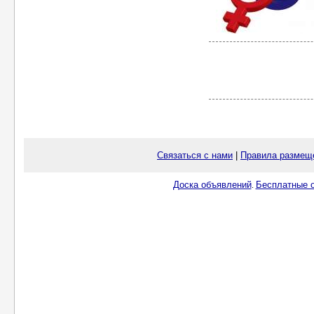
Связаться с нами
|
Правила размещ
Доска объявлений
Бесплатные о
.