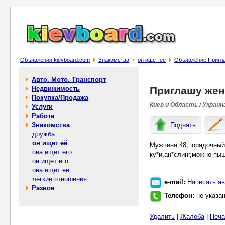
Объявления kievboard.com
Знакомства
он ищет её
Объявление Пригла
Авто. Мото. Транспорт
Недвижимость
Приглашу жен
Покупка/Продажа
Киев и Область / Украин
Услуги
Работа
Знакомства
Поднять
дружба
он ищет её
Мужчина 48,порядочный,
она ищет его
ку*и,ан*слинг,можно пы
он ищет его
она ищет её
лёгкие отношения
e-mail:
Написать ав
Разное
Телефон:
не указа
Удалить
|
Жалоба
|
Печа